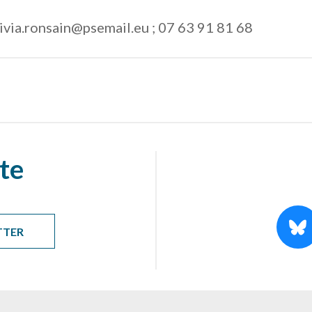
ivia.ronsain@psemail.eu ; 07 63 91 81 68
te
TTER